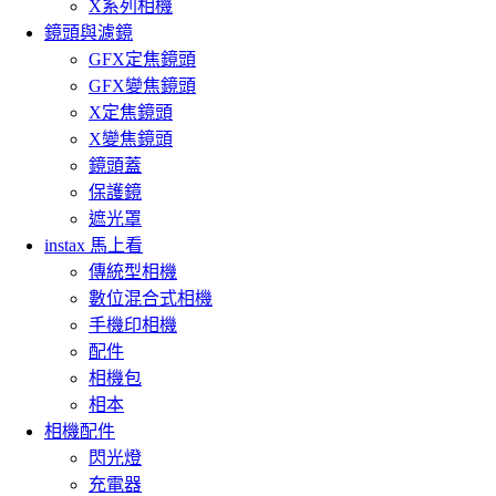
X系列相機
鏡頭與濾鏡
GFX定焦鏡頭
GFX變焦鏡頭
X定焦鏡頭
X變焦鏡頭
鏡頭蓋
保護鏡
遮光罩
instax 馬上看
傳統型相機
數位混合式相機
手機印相機
配件
相機包
相本
相機配件
閃光燈
充電器