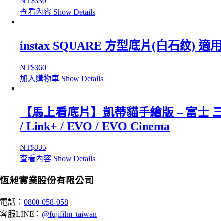
NT$
330
查看內容
Show Details
instax SQUARE 方型底片(白石紋) 適用 SQ1
NT$
360
加入購物車
Show Details
【馬上看底片】凱蒂貓手繪版 – 富士 三麗鷗 花園 手繪 
/ Link+ / EVO / EVO Cinema
NT$
335
查看內容
Show Details
恆昶實業股份有限公司
電話：
0800-058-058
客服LINE：
@fujifilm_taiwan